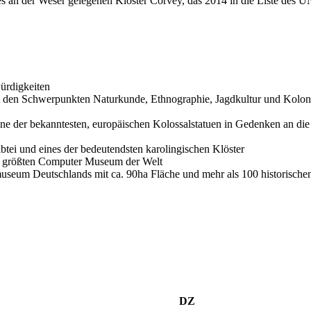
es an der Weser gelegenen Kloster Corvey, das 2014 in die Liste d
ürdigkeiten
t den Schwerpunkten Naturkunde, Ethnographie, Jagdkultur und Koloni
ne der bekanntesten, europäischen Kolossalstatuen in Gedenken an die h
tei und eines der bedeutendsten karolingischen Klöster
 größten Computer Museum der Welt
museum Deutschlands mit ca. 90ha Fläche und mehr als 100 historisch
DZ