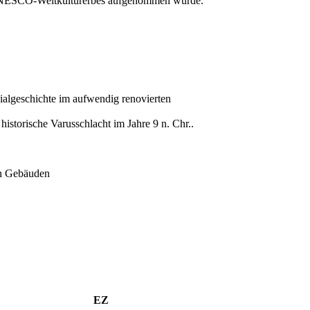
es UNESCO-Weltkulturerbes aufgenommen wurde.
algeschichte im aufwendig renovierten
istorische Varusschlacht im Jahre 9 n. Chr..
en Gebäuden
EZ