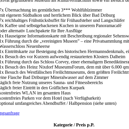
privat gegründeten Museum als Kulturvermächtnis sowie ein Besuch d
7x Übernachtung im gemütlichen 3*** Wohlfühlzimmer
mit eigenem Südbalkon und herrlichem Blick über Bad Driburg
7x reichhaltiges Frühstücksbuffet für Frühaufsteher und Langschläfer
3x Kaffee und selbstgebackenen Kuchen in unserem Panoramacafé
oder alternativ Lunchpakete für Ihre Ausflüge
1x Hauseigene Informationskarte mit Beschreibung regionaler Sehensw
1x Führung durch die „vereinigten Museen” – eine Privatsammlung mi
Wasserschloss Neuenheerse
1x Eintrittskarte zur Besteigung des historischen Hermannsdenkmals, ei
1x Besuch des vor Kurzem aufwendig restaurierten Klosters Dalheim
1x Führung durch das Schloss Corvey, einer ehemaligem Benediktinerab
1x Besuch des Heinz Nixdorf MuseumsForum, dem mit über 6.000 qm
1x Besuch des Westfälischen Freilichtmuseums, dem größten Freilicht
eine Flasche Bad Driburger Mineralwasser auf dem Zimmer
täglich freie Nutzung unseres Sauna- und Fitnessbereichs
täglich freier Eintritt in den Gräflichen Kurpark
kostenfreies WLAN im gesamten Haus
kostenfreies Parken vor dem Hotel (nach Verfügbarkeit)
optional umfangreiches Abendbuffet / Halbpension (siehe unten)
ngsanfrage
Kategorie / Preis p.P.