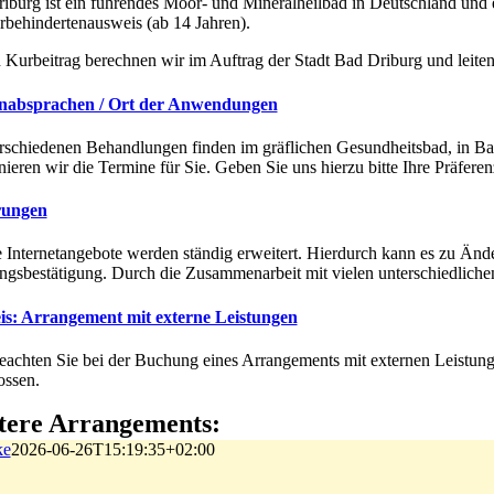
iburg ist ein führendes Moor- und Mineralheilbad in Deutschland und 
behindertenausweis (ab 14 Jahren).
 Kurbeitrag berechnen wir im Auftrag der Stadt Bad Driburg und leiten
nabsprachen / Ort der Anwendungen
rschiedenen Behandlungen finden im gräflichen Gesundheitsbad, in 
nieren wir die Termine für Sie. Geben Sie uns hierzu bitte Ihre Präferen
ungen
 Internetangebote werden ständig erweitert. Hierdurch kann es zu Än
gsbestätigung. Durch die Zusammenarbeit mit vielen unterschiedlichen 
is: Arrangement mit externe Leistungen
beachten Sie bei der Buchung eines Arrangements mit externen Leistun
ossen.
tere Arrangements:
ke
2026-06-26T15:19:35+02:00