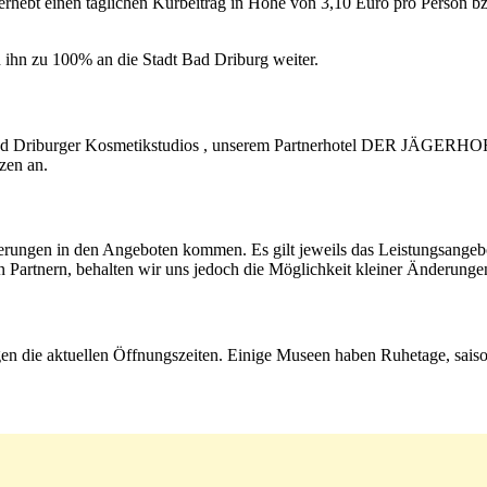
erhebt einen täglichen Kurbeitrag in Höhe von 3,10 Euro pro Person b
 ihn zu 100% an die Stadt Bad Driburg weiter.
Bad Driburger Kosmetikstudios , unserem Partnerhotel DER JÄGERHOF 
zen an.
derungen in den Angeboten kommen. Es gilt jeweils das Leistungsange
Partnern, behalten wir uns jedoch die Möglichkeit kleiner Änderungen
gen die aktuellen Öffnungszeiten. Einige Museen haben Ruhetage, sais