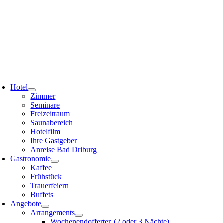
Zum
Inhalt
springen
oggle
avigation
Hotel
Zimmer
Seminare
Freizeitraum
Saunabereich
Hotelfilm
Ihre Gastgeber
Anreise Bad Driburg
Gastronomie
Kaffee
Frühstück
Trauerfeiern
Buffets
Angebote
Arrangements
Wochenendofferten (2 oder 3 Nächte)