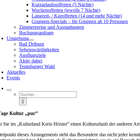
Kurzurlaubsofferten (5 Nächte)
Wochenofferten (jeweils 7 Nächte)
Langzeit- / Kurofferten (14 und mehr Nächte)
Gruppen-Specials – für Gruppen ab 10 Personen
Zimmerpreise und Ausstattungen
Buchungsanfrage
Umgebung
Bad Driburg
Sehenswürdigkeiten
Ausflugsziele
Aktiv dabei
Teutoburger Wald
Aktuelles
Events
Suche
nach:
Tage Kultur „pur”
n Sie im „Kulturland Kreis Höxter” einen Kultururlaub der anderen Art.
telpunkt dieses Arrangements steht das Besondere das nicht jeder ken