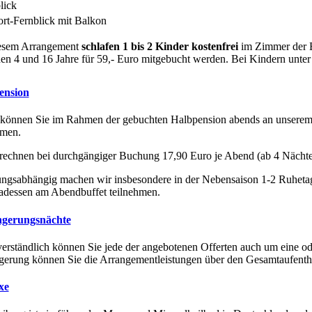
lick
rt-Fernblick mit Balkon
iesem Arrangement
schlafen 1 bis 2 Kinder kostenfrei
im Zimmer der E
en 4 und 16 Jahre für 59,- Euro mitgebucht werden. Bei Kindern unter 4
ension
können Sie im Rahmen der gebuchten Halbpension abends an unserem 
hmen.
rechnen bei durchgängiger Buchung 17,90 Euro je Abend (ab 4 Nächte).
ngsabhängig machen wir insbesondere in der Nebensaison 1-2 Ruhet
adessen am Abendbuffet teilnehmen.
ngerungsnächte
verständlich können Sie jede der angebotenen Offerten auch um eine od
gerung können Sie die Arrangementleistungen über den Gesamtaufenthalt
xe