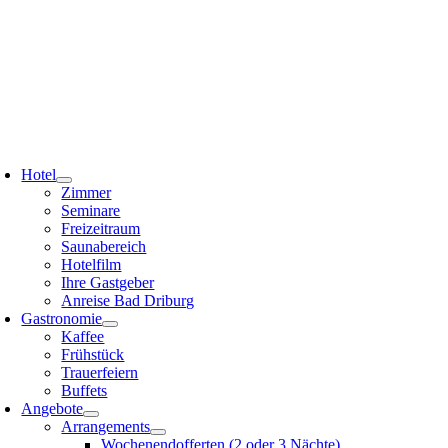
Zum
Inhalt
springen
oggle
avigation
Hotel
Zimmer
Seminare
Freizeitraum
Saunabereich
Hotelfilm
Ihre Gastgeber
Anreise Bad Driburg
Gastronomie
Kaffee
Frühstück
Trauerfeiern
Buffets
Angebote
Arrangements
Wochenendofferten (2 oder 3 Nächte)