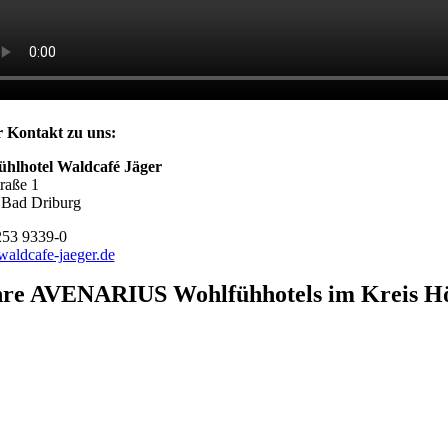
r Kontakt zu uns:
ühlhotel Waldcafé Jäger
raße 1
 Bad Driburg
253 9339-0
aldcafe-jaeger.de
hre AVENARIUS Wohlfühhotels im Kreis Hö