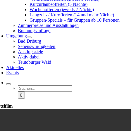
Kurzurlaubsofferten (5 Nächte)
Wochenofferten (jeweils 7 Nächte)
Langzeit- / Kurofferten (14 und mehr Nächte)
Gruppen-Specials – für Gruppen ab 10 Personen
Zimmerpreise und Ausstattungen
Buchungsanfrage
Umgebung
Bad Driburg
Sehenswürdigkeiten
Ausflugsziele
Aktiv dabei
Teutoburger Wald
Aktuelles
Events
Suche
nach:
telfilm