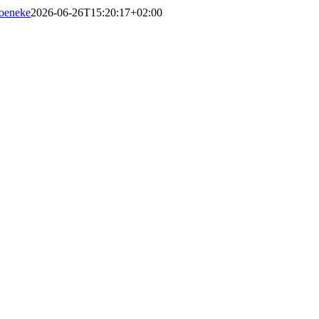
oeneke
2026-06-26T15:20:17+02:00