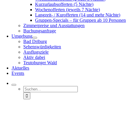
Kurzurlaubsofferten (5 Nächte)
Wochenofferten (jeweils 7 Nächte)
Langzeit- / Kurofferten (14 und mehr Nächte)
Gruppen-Specials – für Gruppen ab 10 Personen
Zimmerpreise und Ausstattungen
Buchungsanfrage
Umgebung
Bad Driburg
Sehenswürdigkeiten
Ausflugsziele
Aktiv dabei
Teutoburger Wald
Aktuelles
Events
Suche
nach: