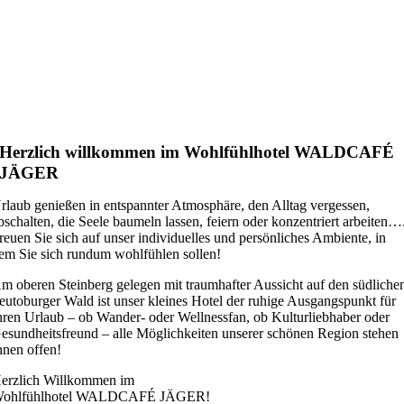
Herzlich willkommen im Wohlfühlhotel WALDCAFÉ
JÄGER
rlaub genießen in entspannter Atmosphäre, den Alltag vergessen,
bschalten, die Seele baumeln lassen, feiern oder konzentriert arbeiten…
reuen Sie sich auf unser individuelles und persönliches Ambiente, in
em Sie sich rundum wohlfühlen sollen!
m oberen Steinberg gelegen mit traumhafter Aussicht auf den südliche
eutoburger Wald ist unser kleines Hotel der ruhige Ausgangspunkt für
hren Urlaub – ob Wander- oder Wellnessfan, ob Kulturliebhaber oder
esundheitsfreund – alle Möglichkeiten unserer schönen Region stehen
hnen offen!
erzlich Willkommen im
ohlfühlhotel WALDCAFÉ JÄGER!