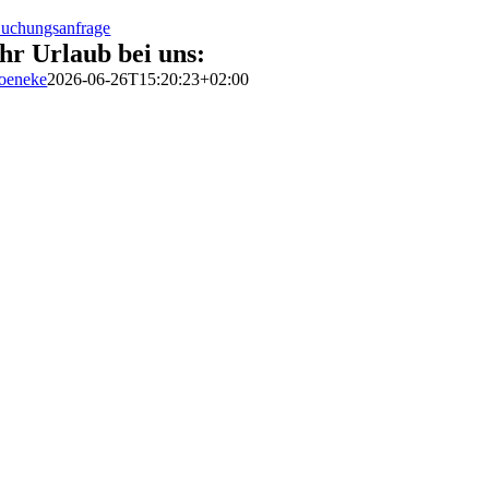
uchungsanfrage
Ihr Urlaub bei uns:
oeneke
2026-06-26T15:20:23+02:00