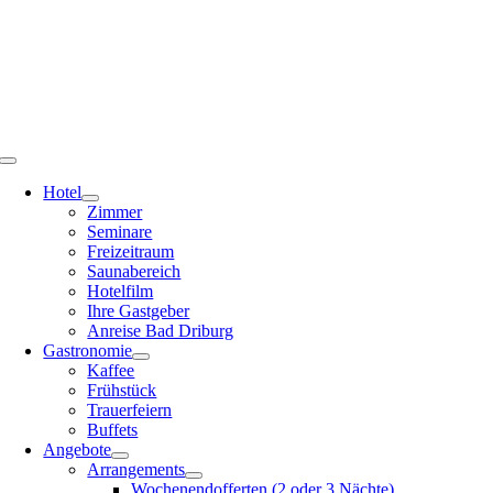
Zum
Inhalt
springen
Toggle
Navigation
Hotel
Zimmer
Seminare
Freizeitraum
Saunabereich
Hotelfilm
Ihre Gastgeber
Anreise Bad Driburg
Gastronomie
Kaffee
Frühstück
Trauerfeiern
Buffets
Angebote
Arrangements
Wochenendofferten (2 oder 3 Nächte)