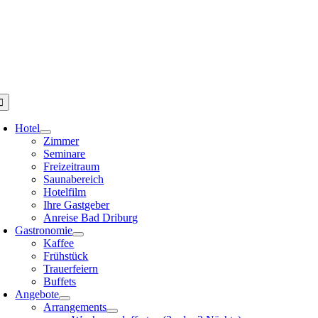
Zum
Inhalt
springen
oggle
avigation
Hotel
Zimmer
Seminare
Freizeitraum
Saunabereich
Hotelfilm
Ihre Gastgeber
Anreise Bad Driburg
Gastronomie
Kaffee
Frühstück
Trauerfeiern
Buffets
Angebote
Arrangements