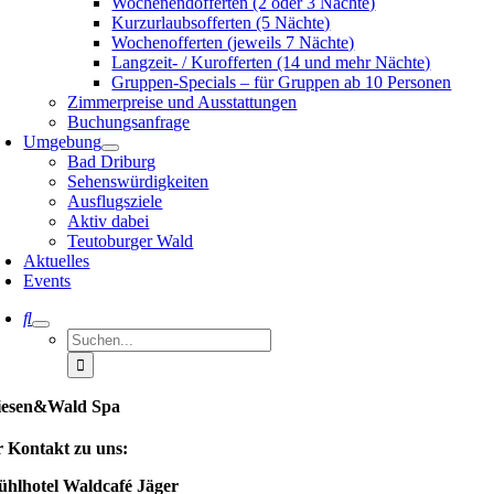
Wochenendofferten (2 oder 3 Nächte)
Kurzurlaubsofferten (5 Nächte)
Wochenofferten (jeweils 7 Nächte)
Langzeit- / Kurofferten (14 und mehr Nächte)
Gruppen-Specials – für Gruppen ab 10 Personen
Zimmerpreise und Ausstattungen
Buchungsanfrage
Umgebung
Bad Driburg
Sehenswürdigkeiten
Ausflugsziele
Aktiv dabei
Teutoburger Wald
Aktuelles
Events
Suche
nach:
esen&Wald Spa
r Kontakt zu uns:
ühlhotel Waldcafé Jäger