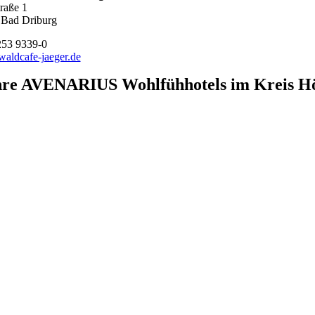
raße 1
 Bad Driburg
253 9339-0
aldcafe-jaeger.de
hre AVENARIUS Wohlfühhotels im Kreis Hö