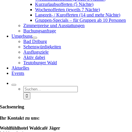
Kurzurlaubsofferten (5 Nächte)
Wochenofferten (jeweils 7 Nächte)
Langzeit- / Kurofferten (14 und mehr Nächte)
Gruppen-Specials – für Gruppen ab 10 Personen
Zimmerpreise und Ausstattungen
Buchungsanfrage
Umgebung
Bad Driburg
Sehenswürdigkeiten
Ausflugsziele
Aktiv dabei
Teutoburger Wald
Aktuelles
Events
Suche
nach:
Sachsenring
Ihr Kontakt zu uns:
Wohlfühlhotel Waldcafé Jäger