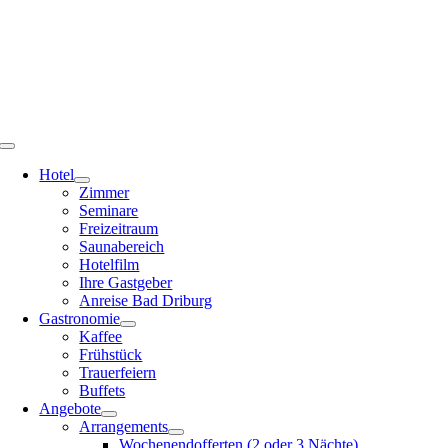
Zum
Inhalt
springen
Toggle
Navigation
Hotel
Zimmer
Seminare
Freizeitraum
Saunabereich
Hotelfilm
Ihre Gastgeber
Anreise Bad Driburg
Gastronomie
Kaffee
Frühstück
Trauerfeiern
Buffets
Angebote
Arrangements
Wochenendofferten (2 oder 3 Nächte)