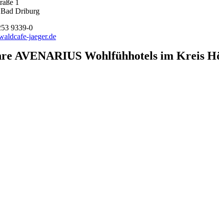
raße 1
 Bad Driburg
253 9339-0
aldcafe-jaeger.de
hre AVENARIUS Wohlfühhotels im Kreis Hö