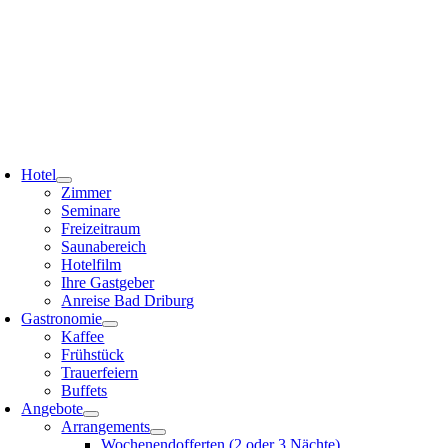
Zum
Inhalt
springen
oggle
avigation
Hotel
Zimmer
Seminare
Freizeitraum
Saunabereich
Hotelfilm
Ihre Gastgeber
Anreise Bad Driburg
Gastronomie
Kaffee
Frühstück
Trauerfeiern
Buffets
Angebote
Arrangements
Wochenendofferten (2 oder 3 Nächte)