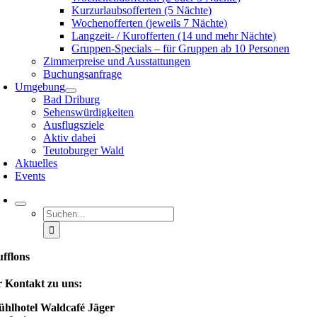
Kurzurlaubsofferten (5 Nächte)
Wochenofferten (jeweils 7 Nächte)
Langzeit- / Kurofferten (14 und mehr Nächte)
Gruppen-Specials – für Gruppen ab 10 Personen
Zimmerpreise und Ausstattungen
Buchungsanfrage
Umgebung
Bad Driburg
Sehenswürdigkeiten
Ausflugsziele
Aktiv dabei
Teutoburger Wald
Aktuelles
Events
Suche
nach:
fflons
r Kontakt zu uns:
ühlhotel Waldcafé Jäger