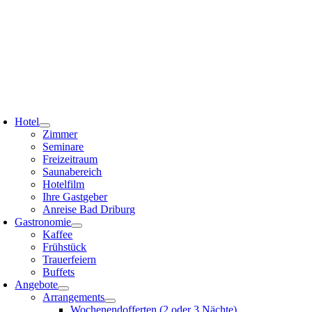
Zum
Inhalt
springen
oggle
avigation
Hotel
Zimmer
Seminare
Freizeitraum
Saunabereich
Hotelfilm
Ihre Gastgeber
Anreise Bad Driburg
Gastronomie
Kaffee
Frühstück
Trauerfeiern
Buffets
Angebote
Arrangements
Wochenendofferten (2 oder 3 Nächte)