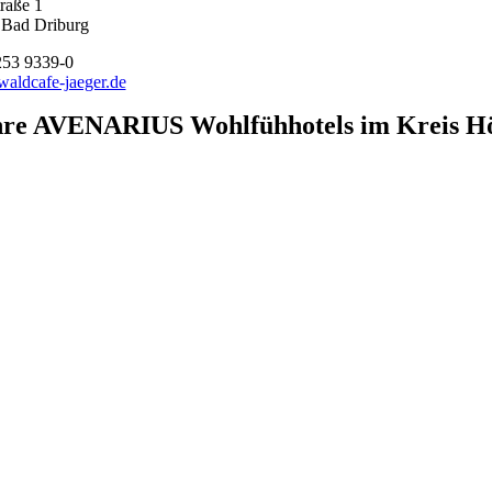
raße 1
 Bad Driburg
253 9339-0
aldcafe-jaeger.de
hre AVENARIUS Wohlfühhotels im Kreis Hö