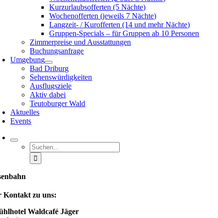
Kurzurlaubsofferten (5 Nächte)
Wochenofferten (jeweils 7 Nächte)
Langzeit- / Kurofferten (14 und mehr Nächte)
Gruppen-Specials – für Gruppen ab 10 Personen
Zimmerpreise und Ausstattungen
Buchungsanfrage
Umgebung
Bad Driburg
Sehenswürdigkeiten
Ausflugsziele
Aktiv dabei
Teutoburger Wald
Aktuelles
Events
Suche
nach:
senbahn
r Kontakt zu uns:
ühlhotel Waldcafé Jäger