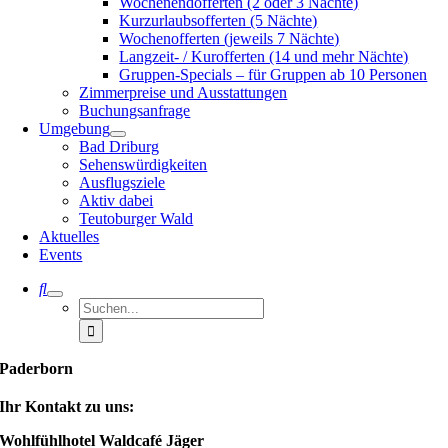
Wochenendofferten (2 oder 3 Nächte)
Kurzurlaubsofferten (5 Nächte)
Wochenofferten (jeweils 7 Nächte)
Langzeit- / Kurofferten (14 und mehr Nächte)
Gruppen-Specials – für Gruppen ab 10 Personen
Zimmerpreise und Ausstattungen
Buchungsanfrage
Umgebung
Bad Driburg
Sehenswürdigkeiten
Ausflugsziele
Aktiv dabei
Teutoburger Wald
Aktuelles
Events
Suche
nach:
Paderborn
Ihr Kontakt zu uns:
Wohlfühlhotel Waldcafé Jäger