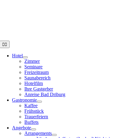
Zum
Inhalt
springen
Toggle
Navigation
Hotel
Zimmer
Seminare
Freizeitraum
Saunabereich
Hotelfilm
Ihre Gastgeber
Anreise Bad Driburg
Gastronomie
Kaffee
Frühstück
Trauerfeiern
Buffets
Angebote
Arrangements