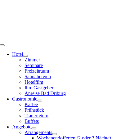
Zum
Inhalt
springen
Toggle
Navigation
Hotel
Zimmer
Seminare
Freizeitraum
Saunabereich
Hotelfilm
Ihre Gastgeber
Anreise Bad Driburg
Gastronomie
Kaffee
Frühstück
Trauerfeiern
Buffets
Angebote
Arrangements
Wochenendofferten (2 oder 3 Nächte)