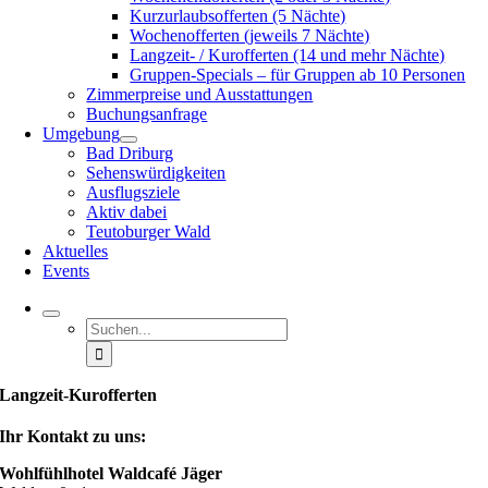
Kurzurlaubsofferten (5 Nächte)
Wochenofferten (jeweils 7 Nächte)
Langzeit- / Kurofferten (14 und mehr Nächte)
Gruppen-Specials – für Gruppen ab 10 Personen
Zimmerpreise und Ausstattungen
Buchungsanfrage
Umgebung
Bad Driburg
Sehenswürdigkeiten
Ausflugsziele
Aktiv dabei
Teutoburger Wald
Aktuelles
Events
Suche
nach:
Langzeit-Kurofferten
Ihr Kontakt zu uns:
Wohlfühlhotel Waldcafé Jäger