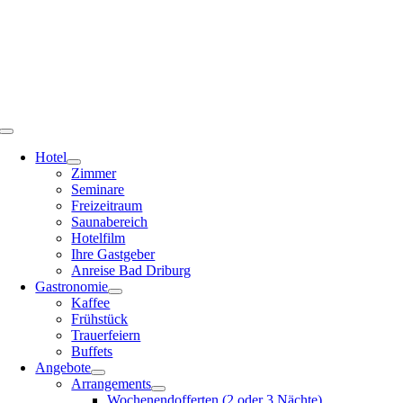
Zum
Inhalt
springen
Toggle
Navigation
Hotel
Zimmer
Seminare
Freizeitraum
Saunabereich
Hotelfilm
Ihre Gastgeber
Anreise Bad Driburg
Gastronomie
Kaffee
Frühstück
Trauerfeiern
Buffets
Angebote
Arrangements
Wochenendofferten (2 oder 3 Nächte)