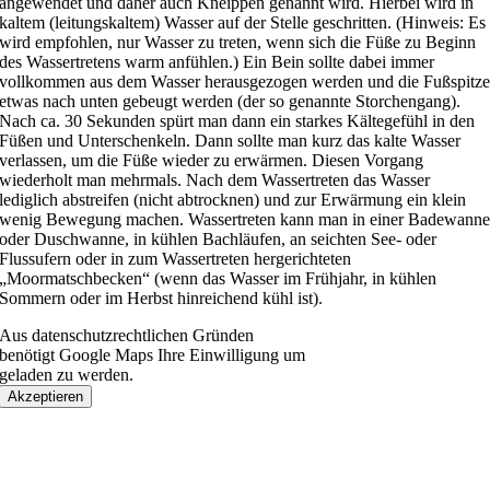
angewendet und daher auch Kneippen genannt wird. Hierbei wird in
kaltem (leitungskaltem) Wasser auf der Stelle geschritten. (Hinweis: Es
wird empfohlen, nur Wasser zu treten, wenn sich die Füße zu Beginn
des Wassertretens warm anfühlen.) Ein Bein sollte dabei immer
vollkommen aus dem Wasser herausgezogen werden und die Fußspitz
etwas nach unten gebeugt werden (der so genannte Storchengang).
Nach ca. 30 Sekunden spürt man dann ein starkes Kältegefühl in den
Füßen und Unterschenkeln. Dann sollte man kurz das kalte Wasser
verlassen, um die Füße wieder zu erwärmen. Diesen Vorgang
wiederholt man mehrmals. Nach dem Wassertreten das Wasser
lediglich abstreifen (nicht abtrocknen) und zur Erwärmung ein klein
wenig Bewegung machen. Wassertreten kann man in einer Badewann
oder Duschwanne, in kühlen Bachläufen, an seichten See- oder
Flussufern oder in zum Wassertreten hergerichteten
„Moormatschbecken“ (wenn das Wasser im Frühjahr, in kühlen
Sommern oder im Herbst hinreichend kühl ist).
Aus datenschutzrechtlichen Gründen
benötigt Google Maps Ihre Einwilligung um
geladen zu werden.
Akzeptieren