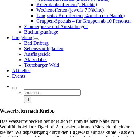
Kurzurlaubsofferten (5 Nächte)
Wochenofferten (jeweils 7 Nächte)
Langzeit- / Kurofferten (14 und mehr Nächte)
Gruppen-Specials – für Gruppen ab 10 Personen
Zimmerpreise und Ausstattungen
Buchungsanfrage
Umgebung
Bad Driburg
Sehenswürdigkeiten
Ausflugsziele
Aktiv dabei
Teutoburger Wald
Aktuelles
Events
Suche
nach:
Wassertreten nach Kneipp
Das Wassertretbecken befindet sich in unmittelbare Nähe zum
Wohlfühlhotel Der Jägerhof. Am besten stimmen Sie sich mit einem
kleinen Waldspaziergang durch den Eggewald auf das kühle Nass ein