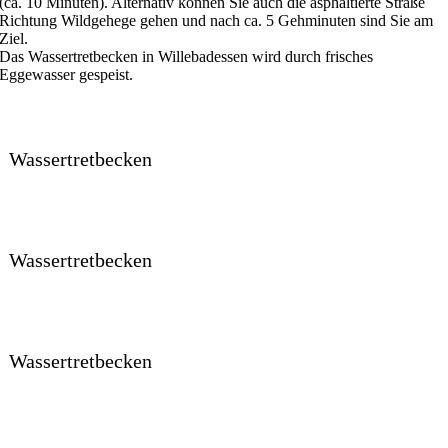
(ca. 10 Minuten). Alternativ können Sie auch die asphaltierte Straße
Richtung Wildgehege gehen und nach ca. 5 Gehminuten sind Sie am
Ziel.
Das Wassertretbecken in Willebadessen wird durch frisches
Eggewasser gespeist.
Wassertretbecken
Wassertretbecken
Wassertretbecken