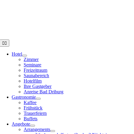
Zum
Inhalt
springen
Toggle
Navigation
Hotel
Zimmer
Seminare
Freizeitraum
Saunabereich
Hotelfilm
Ihre Gastgeber
Anreise Bad Driburg
Gastronomie
Kaffee
Frühstück
Trauerfeiern
Buffets
Angebote
Arrangements