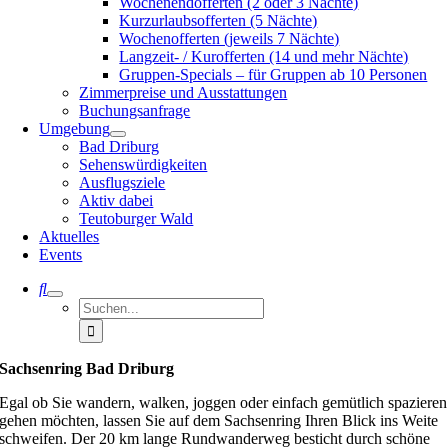
Wochenendofferten (2 oder 3 Nächte)
Kurzurlaubsofferten (5 Nächte)
Wochenofferten (jeweils 7 Nächte)
Langzeit- / Kurofferten (14 und mehr Nächte)
Gruppen-Specials – für Gruppen ab 10 Personen
Zimmerpreise und Ausstattungen
Buchungsanfrage
Umgebung
Bad Driburg
Sehenswürdigkeiten
Ausflugsziele
Aktiv dabei
Teutoburger Wald
Aktuelles
Events
Suche
nach:
Sachsenring Bad Driburg
Egal ob Sie wandern, walken, joggen oder einfach gemütlich spazieren
gehen möchten, lassen Sie auf dem Sachsenring Ihren Blick ins Weite
schweifen. Der 20 km lange Rundwanderweg besticht durch schöne