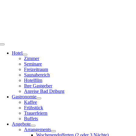
Zum
Inhalt
springen
Toggle
Navigation
Hotel
Zimmer
Seminare
Freizeitraum
Saunabereich
Hotelfilm
Ihre Gastgeber
Anreise Bad Driburg
Gastronomie
Kaffee
Frühstück
Trauerfeiern
Buffets
Angebote
Arrangements
Wochenendofferten (2 oder 3 Nächte)