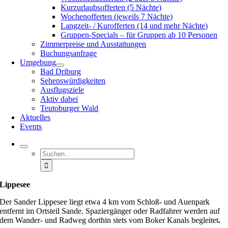
Kurzurlaubsofferten (5 Nächte)
Wochenofferten (jeweils 7 Nächte)
Langzeit- / Kurofferten (14 und mehr Nächte)
Gruppen-Specials – für Gruppen ab 10 Personen
Zimmerpreise und Ausstattungen
Buchungsanfrage
Umgebung
Bad Driburg
Sehenswürdigkeiten
Ausflugsziele
Aktiv dabei
Teutoburger Wald
Aktuelles
Events
Suche
nach:
Lippesee
Der Sander Lippesee liegt etwa 4 km vom Schloß- und Auenpark
entfernt im Ortsteil Sande. Spaziergänger oder Radfahrer werden auf
dem Wander- und Radweg dorthin stets vom Boker Kanals begleitet
.