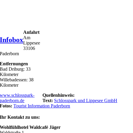
Anfahrt
Am
Infobox
Lippesee
33106
Paderborn
Entfernungen
Bad Driburg: 33
Kilometer
Willebadessen: 38
Kilometer
www.schlosspark-
Quellenhinweis:
paderborn.de
Text:
Schlosspark und Lippesee GmbH
Fotos:
Tourist Information Paderborn
Ihr Kontakt zu uns:
Wohlfühlhotel Waldcafé Jäger
Waldstraße 1