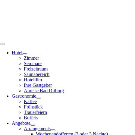
Zum
Inhalt
springen
Toggle
Navigation
Hotel
Zimmer
Seminare
Freizeitraum
Saunabereich
Hotelfilm
Ihre Gastgeber
Anreise Bad Driburg
Gastronomie
Kaffee
Frühstück
Trauerfeiern
Buffets
Angebote
Arrangements
Wochenendofferten (2 oder 3 Nächte)