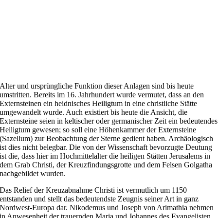
Alter und ursprüngliche Funktion dieser Anlagen sind bis heute
umstritten. Bereits im 16. Jahrhundert wurde vermutet, dass an den
Externsteinen ein heidnisches Heiligtum in eine christliche Stätte
umgewandelt wurde. Auch existiert bis heute die Ansicht, die
Externsteine seien in keltischer oder germanischer Zeit ein bedeutendes
Heiligtum gewesen; so soll eine Höhenkammer der Externsteine
(Sazellum) zur Beobachtung der Sterne gedient haben. Archäologisch
ist dies nicht belegbar. Die von der Wissenschaft bevorzugte Deutung
ist die, dass hier im Hochmittelalter die heiligen Stätten Jerusalems in
dem Grab Christi, der Kreuzfindungsgrotte und dem Felsen Golgatha
nachgebildet wurden.
Das Relief der Kreuzabnahme Christi ist vermutlich um 1150
entstanden und stellt das bedeutendste Zeugnis seiner Art in ganz
Nordwest-Europa dar. Nikodemus und Joseph von Arimathia nehmen
in Anwesenheit der trauernden Maria und Johannes des Evangelisten