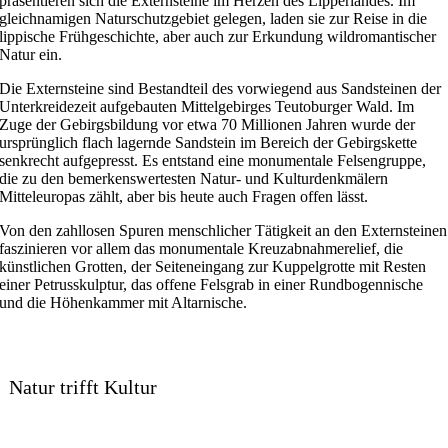
präsentieren sich die Externsteine im Herzen des Lipperlandes. Im
gleichnamigen Naturschutzgebiet gelegen, laden sie zur Reise in die
lippische Frühgeschichte, aber auch zur Erkundung wildromantischer
Natur ein.
Die Externsteine sind Bestandteil des vorwiegend aus Sandsteinen der
Unterkreidezeit aufgebauten Mittelgebirges Teutoburger Wald. Im
Zuge der Gebirgsbildung vor etwa 70 Millionen Jahren wurde der
ursprünglich flach lagernde Sandstein im Bereich der Gebirgskette
senkrecht aufgepresst. Es entstand eine monumentale Felsengruppe,
die zu den bemerkenswertesten Natur- und Kulturdenkmälern
Mitteleuropas zählt, aber bis heute auch Fragen offen lässt.
Von den zahllosen Spuren menschlicher Tätigkeit an den Externsteinen
faszinieren vor allem das monumentale Kreuzabnahmerelief, die
künstlichen Grotten, der Seiteneingang zur Kuppelgrotte mit Resten
einer Petrusskulptur, das offene Felsgrab in einer Rundbogennische
und die Höhenkammer mit Altarnische.
Natur trifft Kultur