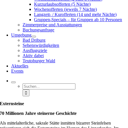
Kurzurlaubsofferten (5 Nächte)
Wochenofferten (jeweils 7 Nächte)
Langzeit- / Kurofferten (14 und mehr Nächte)
Gruppen-Specials – für Gruppen ab 10 Personen
Zimmerpreise und Ausstattungen
Buchungsanfrage
Umgebung
Bad Driburg
Sehenswürdigkeiten
Ausflugsziele
Aktiv dabei
Teutoburger Wald
Aktuelles
Events
Suche
nach:
Externsteine
70 Millionen Jahre steinerne Geschichte
Als mittelalterliche, sakrale Stätte inmitten bizarrer Steinfelsen