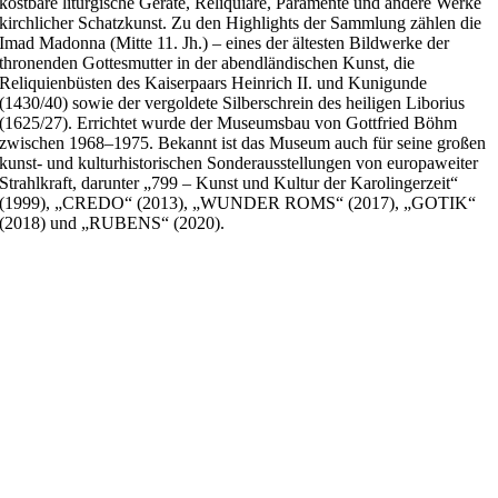
kostbare liturgische Geräte, Reliquiare, Paramente und andere Werke
kirchlicher Schatzkunst. Zu den Highlights der Sammlung zählen die
Imad Madonna (Mitte 11. Jh.) – eines der ältesten Bildwerke der
thronenden Gottesmutter in der abendländischen Kunst, die
Reliquienbüsten des Kaiserpaars Heinrich II. und Kunigunde
(1430/40) sowie der vergoldete Silberschrein des heiligen Liborius
(1625/27). Errichtet wurde der Museumsbau von Gottfried Böhm
zwischen 1968–1975. Bekannt ist das Museum auch für seine großen
kunst- und kulturhistorischen Sonderausstellungen von europaweiter
Strahlkraft, darunter „799 – Kunst und Kultur der Karolingerzeit“
(1999), „CREDO“ (2013), „WUNDER ROMS“ (2017), „GOTIK“
(2018) und „RUBENS“ (2020).