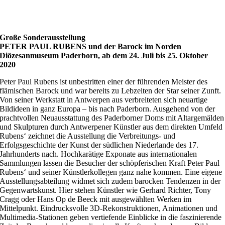
Große Sonderausstellung
PETER PAUL RUBENS und der Barock im Norden
Diözesanmuseum Paderborn, ab dem 24. Juli bis 25. Oktober
2020
Peter Paul Rubens ist unbestritten einer der führenden Meister des
flämischen Barock und war bereits zu Lebzeiten der Star seiner Zunft.
Von seiner Werkstatt in Antwerpen aus verbreiteten sich neuartige
Bildideen in ganz Europa – bis nach Paderborn. Ausgehend von der
prachtvollen Neuausstattung des Paderborner Doms mit Altargemälden
und Skulpturen durch Antwerpener Künstler aus dem direkten Umfeld
Rubens‘ zeichnet die Ausstellung die Verbreitungs- und
Erfolgsgeschichte der Kunst der südlichen Niederlande des 17.
Jahrhunderts nach. Hochkarätige Exponate aus internationalen
Sammlungen lassen die Besucher der schöpferischen Kraft Peter Paul
Rubens‘ und seiner Künstlerkollegen ganz nahe kommen. Eine eigene
Ausstellungsabteilung widmet sich zudem barocken Tendenzen in der
Gegenwartskunst. Hier stehen Künstler wie Gerhard Richter, Tony
Cragg oder Hans Op de Beeck mit ausgewählten Werken im
Mittelpunkt. Eindrucksvolle 3D-Rekonstruktionen, Animationen und
Multimedia-Stationen geben vertiefende Einblicke in die faszinierende