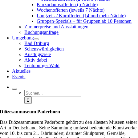
Kurzurlaubsofferten (5 Nächte)
Wochenofferten (jeweils 7 Nächte)
Langzeit- / Kurofferten (14 und mehr Nächte)
Gruppen-Specials – für Gruppen ab 10 Personen
Zimmerpreise und Ausstattungen
Buchungsanfrage
Umgebung
Bad Driburg
Sehenswürdigkeiten
Ausflugsziele
Aktiv dabei
Teutoburger Wald
Aktuelles
Events
Suche
nach:
Diözesanmuseum Paderborn
Das Diözesanmuseum Paderborn gehört zu den ältesten Museen seiner
Art in Deutschland. Seine Sammlung umfasst bedeutende Kunstwerke
vom 10. bis zum 21. Jahrhundert, darunter Skulpturen, Gemälde,