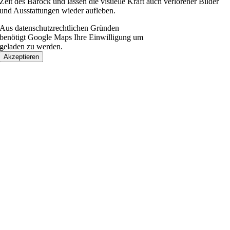
Zeit des Barock und lassen die visuelle Kraft auch verlorener Bilder
und Ausstattungen wieder aufleben.
Aus datenschutzrechtlichen Gründen
benötigt Google Maps Ihre Einwilligung um
geladen zu werden.
Akzeptieren