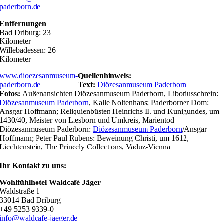
paderborn.de
Entfernungen
Bad Driburg: 23
Kilometer
Willebadessen: 26
Kilometer
www.dioezesanmuseum-
Quellenhinweis:
paderborn.de
Text:
Diözesanmuseum Paderborn
Fotos:
Außenansichten
Diözesanmuseum Paderborn, Liboriusschrein:
Diözesanmuseum Paderborn
, Kal
le Noltenhans;
Paderborner Dom:
Ansgar Hoffmann; Reliquienbüsten Heinrichs II. und Kunigundes, um
1430/40, Meister von Liesborn und Umkreis, Marientod
Diözesanmuseum Paderborn:
Diözesanmuseum Paderborn
/Ansgar
Hoffmann;
Peter Paul Rubens: Beweinung Christi, um 1612,
Liechtenstein, The Princely Collections, Vaduz-Vienna
Ihr Kontakt zu uns:
Wohlfühlhotel Waldcafé Jäger
Waldstraße 1
33014 Bad Driburg
+49 5253 9339-0
info@waldcafe-jaeger.de