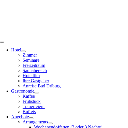
Zum
Inhalt
springen
Toggle
Navigation
Hotel
Zimmer
Seminare
Freizeitraum
Saunabereich
Hotelfilm
Ihre Gastgeber
Anreise Bad Driburg
Gastronomie
Kaffee
Frühstück
Trauerfeiern
Buffets
Angebote
Arrangements
Wochenendofferten (2 oder 3 Nächte)