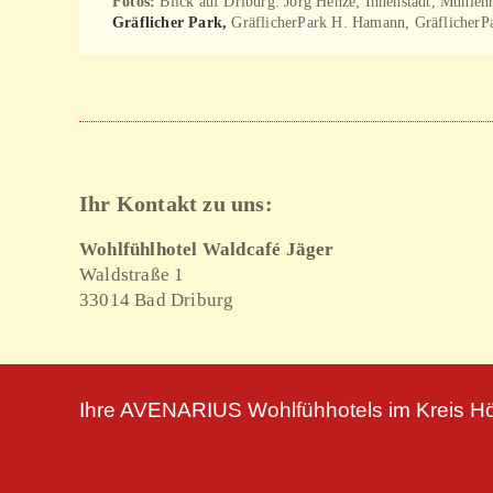
Fotos:
Blick auf Driburg: Jörg Henze; Innenstadt, Mühle
Gräflicher Park,
GräflicherPark H. Hamann, Gräflicher
Ihr Kontakt zu uns:
Wohlfühlhotel Waldcafé Jäger
Waldstraße 1
33014 Bad Driburg
Ihre AVENARIUS Wohlfühhotels im Kreis Hö