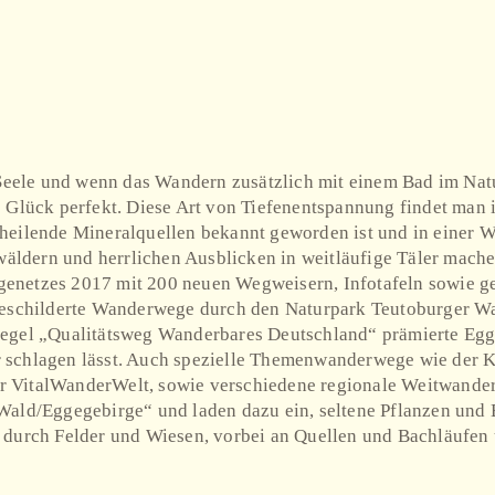
e Seele und wenn das Wandern zusätzlich mit einem Bad im Na
s Glück perfekt. Diese Art von Tiefenentspannung findet man 
eilende Mineralquellen bekannt geworden ist und in einer Wan
ldern und herrlichen Ausblicken in weitläufige Täler mach
enetzes 2017 mit 200 neuen Wegweisern, Infotafeln sowie ge
geschilderte Wanderwege durch den Naturpark Teutoburger Wa
iegel „Qualitätsweg Wanderbares Deutschland“ prämierte Egg
 schlagen lässt. Auch spezielle Themenwanderwege wie der 
r VitalWanderWelt, sowie verschiedene regionale Weitwand
Wald/Eggegebirge“ und laden dazu ein, seltene Pflanzen und
 durch Felder und Wiesen, vorbei an Quellen und Bachläufen 