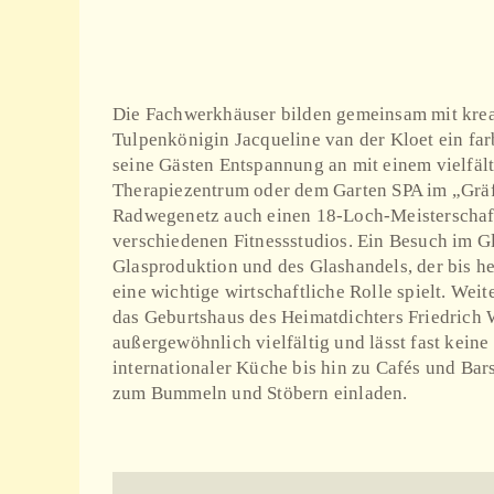
Die Fachwerkhäuser bilden gemeinsam mit krea
Tulpenkönigin Jacqueline van der Kloet ein f
seine Gästen Entspannung an mit einem vielfäl
Therapiezentrum oder dem Garten SPA im „Gräfli
Radwegenetz auch einen 18-Loch-Meisterschafts
verschiedenen Fitnessstudios. Ein Besuch im G
Glasproduktion und des Glashandels, der bis 
eine wichtige wirtschaftliche Rolle spielt. We
das Geburtshaus des Heimatdichters Friedrich 
außergewöhnlich vielfältig und lässt fast kein
internationaler Küche bis hin zu Cafés und Ba
zum Bummeln und Stöbern einladen.