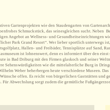
tiven Gartenprojekten wie den Staudengarten von Gartenarch
arbenfrohes Schmuckstück, das seinesgleichen sucht. Neben 
tigen Angebot an Wellness- und Gesundheitseinrichtungen wie
cher Park Grand Resort“. Wer lieber sportlich unterwegs ist,
golfplatz, Hallen- und Freibäder, Tennisplätze auf Sand, Ras
lasmuseum ist lohnenswert, denn es informiert über den eins
heute in Bad Driburg mit den Firmen glaskoch und seiner W
itere Sehenswürdigkeiten wie die mittelalterliche Burg in Dri
Wilhelm Weber beherbergen heute verschiedene Museen. Das k
e Wünsche offen. Es reicht von bürgerlichen Gaststätten und g
rs. Für Abwechslung sorgt zudem die gemütliche Fußgängerzon