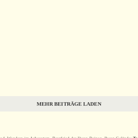
Burg Dringenberg
Die Iburg
Burg Dringenberg
Die Iburg
MEHR BEITRÄGE LADEN