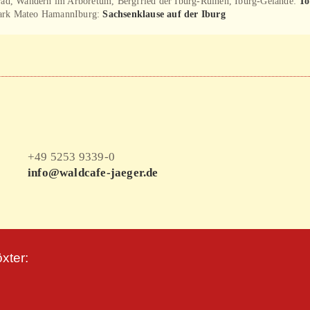
nrad, Wandern im Arboretum, Bergfried der Iburg-Ruinen, Iburg-Gelände:
To
Park Mateo HamannIburg:
Sachsenklause auf der Iburg
+49 5253 9339-0
info@waldcafe-jaeger.de
xter: