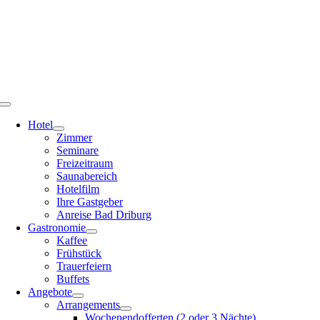
Zum
Inhalt
springen
Toggle
Navigation
Hotel
Zimmer
Seminare
Freizeitraum
Saunabereich
Hotelfilm
Ihre Gastgeber
Anreise Bad Driburg
Gastronomie
Kaffee
Frühstück
Trauerfeiern
Buffets
Angebote
Arrangements
Wochenendofferten (2 oder 3 Nächte)