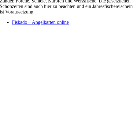
Zander, Forelle, Schleie, Karpfen und Weissfische. Die gesetzlichen
Schonzeiten sind auch hier zu beachten und ein Jahresfischereischein
ist Voraussetzung.
Fiskado – Angelkarten online