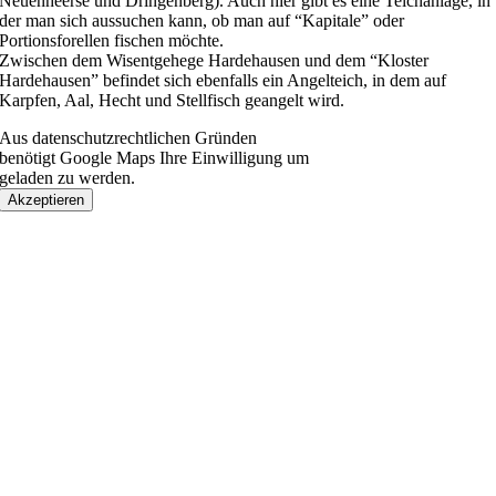
Neuenheerse und Dringenberg). Auch hier gibt es eine Teichanlage, in
der man sich aussuchen kann, ob man auf “Kapitale” oder
Portionsforellen fischen möchte.
Zwischen dem Wisentgehege Hardehausen und dem “Kloster
Hardehausen” befindet sich ebenfalls ein Angelteich, in dem auf
Karpfen, Aal, Hecht und Stellfisch geangelt wird.
Aus datenschutzrechtlichen Gründen
benötigt Google Maps Ihre Einwilligung um
geladen zu werden.
Akzeptieren