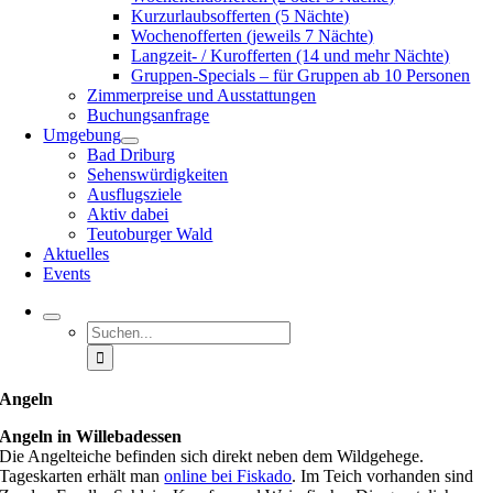
Kurzurlaubsofferten (5 Nächte)
Wochenofferten (jeweils 7 Nächte)
Langzeit- / Kurofferten (14 und mehr Nächte)
Gruppen-Specials – für Gruppen ab 10 Personen
Zimmerpreise und Ausstattungen
Buchungsanfrage
Umgebung
Bad Driburg
Sehenswürdigkeiten
Ausflugsziele
Aktiv dabei
Teutoburger Wald
Aktuelles
Events
Suche
nach:
Angeln
Angeln in Willebadessen
Die Angelteiche befinden sich direkt neben dem Wildgehege.
Tageskarten erhält man
online bei Fiskado
. Im Teich vorhanden sind